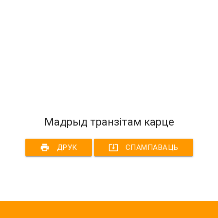
Мадрыд транзітам карце
print
system_update_alt
ДРУК
СПАМПАВАЦЬ