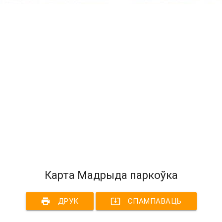
Карта Мадрыда паркоўка
print
system_update_alt
ДРУК
СПАМПАВАЦЬ