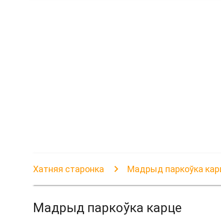
Хатняя старонка
Мадрыд паркоўка кар
Мадрыд паркоўка карце