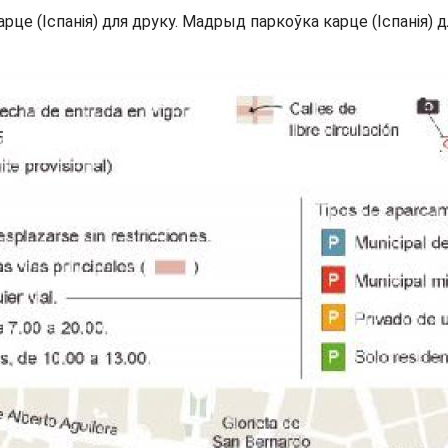
е (Іспанія) для друку. Мадрыд паркоўка карце (Іспанія) дл