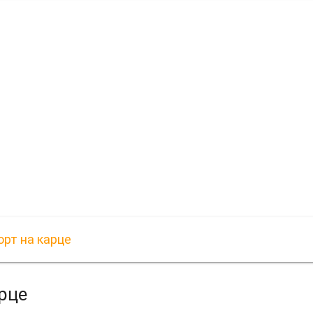
рт на карце
рце