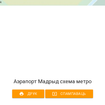
Аэрапорт Мадрыд схема метро
print
system_update_alt
ДРУК
СПАМПАВАЦЬ