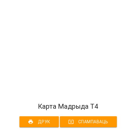
Карта Мадрыда Т4
print
system_update_alt
ДРУК
СПАМПАВАЦЬ